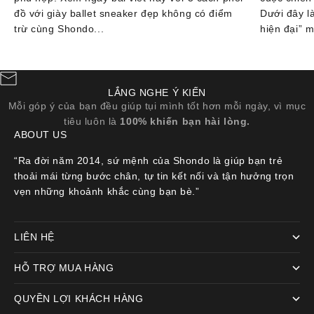
đồ với giày ballet sneaker đẹp không có điểm
Dưới đây l
trừ cùng Shondo...
hiện đại” m
LẮNG NGHE Ý KIẾN
Mỗi góp ý của bạn đều giúp tụi mình tốt hơn mỗi ngày, vì mục
tiêu luôn là
100% khiến bạn hài lòng.
ABOUT US
“Ra đời năm 2014, sứ mệnh của Shondo là giúp bạn trẻ
thoải mái từng bước chân, tự tin kết nối và tận hưởng trọn
vẹn những khoảnh khắc cùng bạn bè.”
LIÊN HỆ
HỖ TRỢ MUA HÀNG
QUYỀN LỢI KHÁCH HÀNG