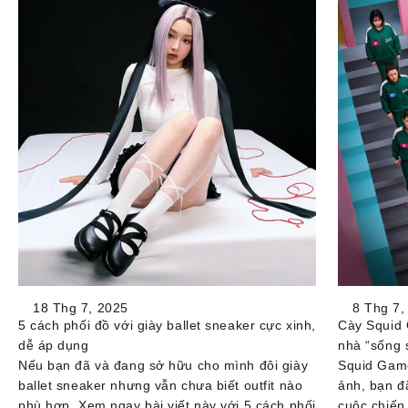
18 Thg 7, 2025
8 Thg 7,
5 cách phối đồ với giày ballet sneaker cực xinh,
Cày Squid 
dễ áp dụng
nhà “sống 
Nếu bạn đã và đang sở hữu cho mình đôi giày
Squid Game
ballet sneaker nhưng vẫn chưa biết outfit nào
ảnh, bạn đ
phù hợp. Xem ngay bài viết này với 5 cách phối
cuộc chiến