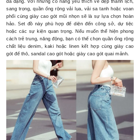
đa dạng. Với những cô nàng yêu thích vẻ đẹp thanh lịch,
sang trọng, quần ống rộng vải lụa, vải sa tanh hoặc voan
phối cùng giày cao gót mũi nhọn sẽ là sự lựa chọn hoàn
hảo. Set đồ này phù hợp để diện đến công sở, dự tiệc
hoặc các sự kiện quan trọng. Nếu muốn thể hiện phong
cách trẻ trung, năng động, bạn có thể chọn quần ống rộng
chất liệu denim, kaki hoặc linen kết hợp cùng giày cao
gót đế thô, sandal cao gót hoặc giày cao gót quai mảnh.