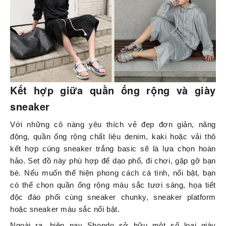
Kết hợp giữa quần ống rộng và giày
sneaker
Với những cô nàng yêu thích vẻ đẹp đơn giản, năng
động, quần ống rộng chất liệu denim, kaki hoặc vải thô
kết hợp cùng sneaker trắng basic sẽ là lựa chọn hoàn
hảo. Set đồ này phù hợp để dạo phố, đi chơi, gặp gỡ bạn
bè. Nếu muốn thể hiện phong cách cá tính, nổi bật, bạn
có thể chọn quần ống rộng màu sắc tươi sáng, họa tiết
độc đáo phối cùng sneaker chunky, sneaker platform
hoặc sneaker màu sắc nổi bật.
Ngoài ra, hiện nay Shondo sở hữu một số loại giày