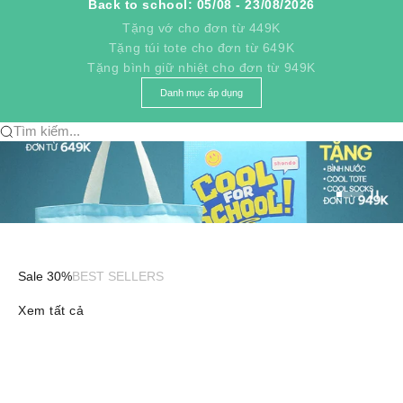
Back to school: 05/08 - 23/08/2026
Tặng vớ cho đơn từ 449K
Tặng túi tote cho đơn từ 649K
Tặng bình giữ nhiệt cho đơn từ 949K
Danh mục áp dụng
Tìm kiếm...
Đi tới mục 
Đi tới mục
Đi tới mụ
Đi tới mụ
Đi tới m
Sale 30%
BEST SELLERS
Xem tất cả
Sandal FX nhựa đúc đi mưa xám rêu
Sandal F8M thể tha
chéo nâu
Giá bán
Giá bán
244.300 ₫
363.300 ₫
Giá thông thường
Giá thông 
349.000 ₫
519.000 ₫