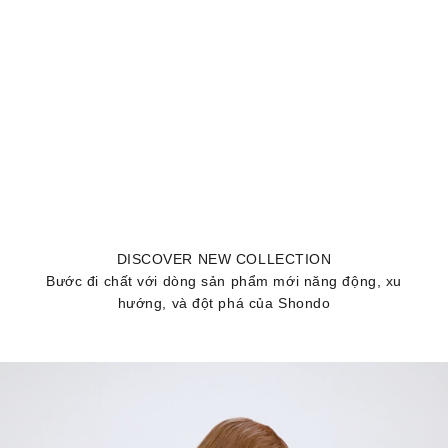
Sandal trẻ em Little 6 quai
Sandal trẻ em Little 6 quai
chéo đỏ xám
chéo hồng kem
Giá bán
Giá bán
399.000 ₫
399.000 ₫
(0)
(0)
DISCOVER NEW COLLECTION
Bước đi chất với dòng sản phẩm mới năng động, xu
hướng, và đột phá của Shondo