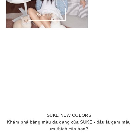
Sandal Platy 7 quai 
xám
Giá bán
449.000 ₫
Xem Thêm
(0)
SUKE NEW COLORS
Khám phá bảng màu đa dạng của SUKE - đâu là gam màu
ưa thích của bạn?