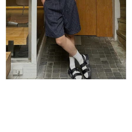
CAM KẾT SẢN PHẨM GIỐNG HÌNH 100%
ĐỔI TRẢ BẢO HÀNH 
MIỄN PHÍ SHIP ĐƠN TỪ 349.000đ