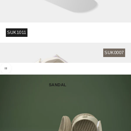
SUK1011
SUK0007
Sử dụng phím mũi tên trái và phải để di chuyển giữa ảnh trước v
SANDAL