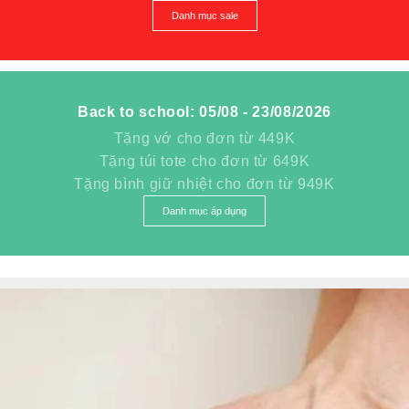
Danh mục sale
Back to school: 05/08 - 23/08/2026
Tặng vớ cho đơn từ 449K
Tặng túi tote cho đơn từ 649K
Tặng bình giữ nhiệt cho đơn từ 949K
Danh mục áp dụng