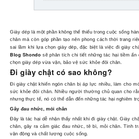
Giày dép là một phần không thể thiếu trong cuộc sống hà
chân mà còn góp phần tạo nên phong cách thời trang riê
sai lầm khi lựa chọn giày dép, đặc biệt là việc đi giày c
Blog Shondo
sẽ phân tích chi tiết những tác hại tiềm ẩn
chọn giày dép vừa vặn, bảo vệ sức khỏe đôi chân.
Đi giày chật có sao không?
Đi giày chật khiến ngón chân bị áp lực nhiều, làm cho
sức khỏe đôi chân. Nhiều người thường chủ quan cho rằng
nhưng thực tế, nó có thể dẫn đến những tác hại nghiêm tr
Gây đau nhức, mỏi chân
Đây là tác hại dễ nhận thấy nhất khi đi giày chật. Giày c
chân, gây ra cảm giác đau nhức, tê bì, mỏi chân. Tình 
vận động và chất lượng cuộc sống.