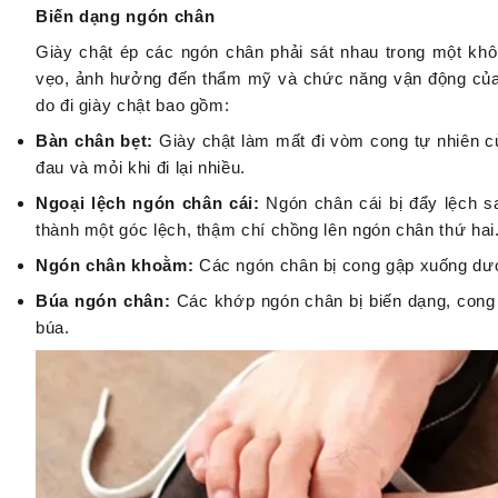
Biến dạng ngón chân
Giày chật ép các ngón chân phải sát nhau trong một khô
vẹo, ảnh hưởng đến thẩm mỹ và chức năng vận động của 
do đi giày chật bao gồm:
Bàn chân bẹt:
Giày chật làm mất đi vòm cong tự nhiên củ
đau và mỏi khi đi lại nhiều.
Ngoại lệch ngón chân cái:
Ngón chân cái bị đẩy lệch s
thành một góc lệch, thậm chí chồng lên ngón chân thứ hai
Ngón chân khoằm:
Các ngón chân bị cong gập xuống dướ
Búa ngón chân:
Các khớp ngón chân bị biến dạng, cong 
búa.