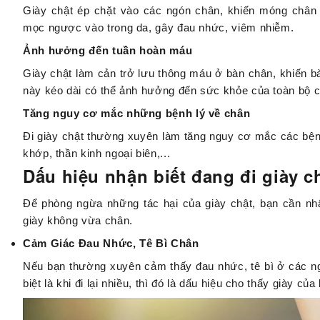
Giày chật ép chặt vào các ngón chân, khiến móng chân k
mọc ngược vào trong da, gây đau nhức, viêm nhiễm.
Ảnh hưởng đến tuần hoàn máu
Giày chật làm cản trở lưu thông máu ở bàn chân, khiến bàn
này kéo dài có thể ảnh hưởng đến sức khỏe của toàn bộ c
Tăng nguy cơ mắc những bệnh lý về chân
Đi giày chật thường xuyên làm tăng nguy cơ mắc các bện
khớp, thần kinh ngoại biên,...
Dấu hiệu nhận biết đang đi giày c
Để phòng ngừa những tác hại của giày chật, bạn cần nh
giày không vừa chân.
Cảm Giác Đau Nhức, Tê Bì Chân
Nếu bạn thường xuyên cảm thấy đau nhức, tê bì ở các ngó
biệt là khi đi lại nhiều, thì đó là dấu hiệu cho thấy giày củ