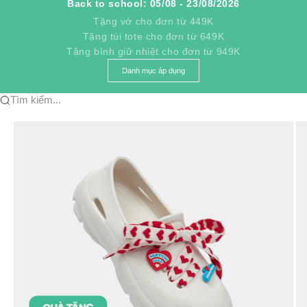
Back to school: 05/08 - 23/08/2026
Tặng vớ cho đơn từ 449K
Tặng túi tote cho đơn từ 649K
Tặng bình giữ nhiệt cho đơn từ 949K
Danh mục áp dụng
Tìm kiếm...