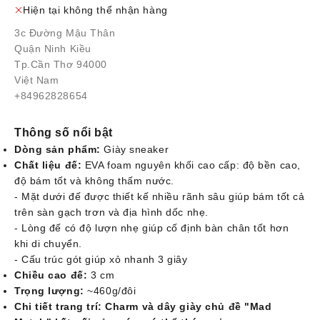
Hiện tại không thể nhận hàng
3c Đường Mậu Thân
Quận Ninh Kiều
Tp.Cần Thơ 94000
Việt Nam
+84962828654
Thông số nổi bật
Dòng sản phẩm:
Giày sneaker
Chất liệu đế:
EVA foam nguyên khối cao cấp: độ bền cao,
độ bám tốt và không thấm nước.
- Mặt dưới đế được thiết kế nhiều rãnh sâu giúp bám tốt cả
trên sàn gạch trơn và địa hình dốc nhẹ.
- Lòng đế có độ lượn nhẹ giúp cố định bàn chân tốt hơn
khi di chuyển.
- Cấu trúc gót giúp xỏ nhanh 3 giây
Chiều cao đế:
3 cm
Trọng lượng:
~460g/đôi
Chi tiết trang trí:
Charm và dây giày chủ đề "Mad