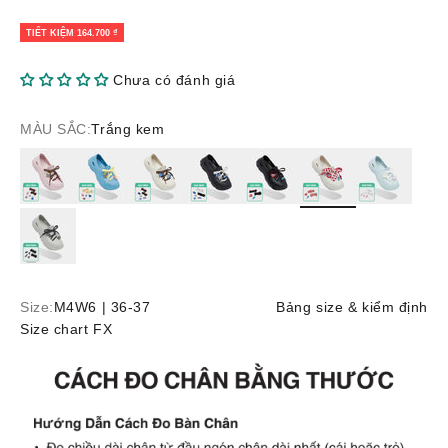
TIẾT KIỆM 164.700 ₫
Chưa có đánh giá
MÀU SẮC:
Trắng kem
Hồng
Xanh dương
Trắng kem
Đen
Đen
Trắng kem
Xanh ngọc
Xám
Size:
M4W6 | 36-37
Bảng size & kiểm định
Size chart FX