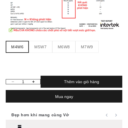
M4W6
M5W7
M6W8
M7W9
Thêm vào giỏ hàng
Giảm số lượng
Tăng số lượng
Mua ngay
Đẹp hơn khi mang cùng Vớ
Use the Previous and Next buttons to navigate through product