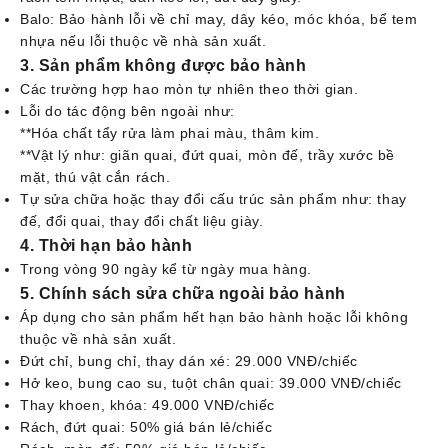
Balo: Bảo hành lỗi về chỉ may, dây kéo, móc khóa, bể tem
nhựa nếu lỗi thuộc về nhà sản xuất.
3. Sản phẩm không được bảo hành
Các trường hợp hao mòn tự nhiên theo thời gian.
Lỗi do tác động bên ngoài như:
**Hóa chất tẩy rửa làm phai màu, thâm kim.
**Vật lý như: giãn quai, đứt quai, mòn đế, trầy xước bề
mặt, thú vật cắn rách.
Tự sửa chữa hoặc thay đổi cấu trúc sản phẩm như: thay
đế, đổi quai, thay đổi chất liệu giày.
4. Thời hạn bảo hành
Trong vòng 90 ngày kể từ ngày mua hàng.
5. Chính sách sửa chữa ngoài bảo hành
Áp dụng cho sản phẩm hết hạn bảo hành hoặc lỗi không
thuộc về nhà sản xuất.
Đứt chỉ, bung chỉ, thay dán xé: 29.000 VNĐ/chiếc
Hở keo, bung cao su, tuột chân quai: 39.000 VNĐ/chiếc
Thay khoen, khóa: 49.000 VNĐ/chiếc
Rách, đứt quai: 50% giá bán lẻ/chiếc