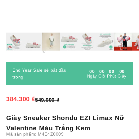
Phóng
End Year Sale sẽ bắt đầu
00
00
00
00
:
:
:
Ngày
Giờ
Phút
Giây
trong
Giá bán
384.300 ₫
Giá thông thường
549.000 ₫
Giày Sneaker Shondo EZI Limax Nữ
Valentine Màu Trắng Kem
Mã sản phẩm: M4E4Z0009