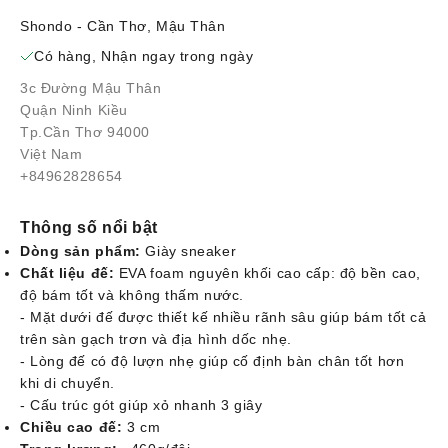
Shondo - Cần Thơ, Mậu Thân
Có hàng, Nhận ngay trong ngày
3c Đường Mậu Thân
Quận Ninh Kiều
Tp.Cần Thơ 94000
Việt Nam
+84962828654
Thông số nổi bật
Dòng sản phẩm:
Giày sneaker
Chất liệu đế:
EVA foam nguyên khối cao cấp: độ bền cao,
độ bám tốt và không thấm nước.
- Mặt dưới đế được thiết kế nhiều rãnh sâu giúp bám tốt cả
trên sàn gạch trơn và địa hình dốc nhẹ.
- Lòng đế có độ lượn nhẹ giúp cố định bàn chân tốt hơn
khi di chuyển.
- Cấu trúc gót giúp xỏ nhanh 3 giây
Chiều cao đế:
3 cm