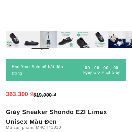
Phóng
End Year Sale sẽ bắt đầu
00
00
00
00
:
:
:
Ngày
Giờ
Phút
Giây
trong
Giá bán
363.300 ₫
Giá thông thường
519.000 ₫
Giày Sneaker Shondo EZI Limax
Unisex Màu Đen
Mã sản phẩm: M4CH41010