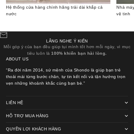
Hệ thống cửa hàng chính hãng trải dài khắp cả
Nhà máy
nước
vệ tinh
LẮNG NGHE Ý KIẾN
Mỗi góp ý của bạn đều giúp tụi mình tốt hơn mỗi ngày, vì mục
tiêu luôn là
100% khiến bạn hài lòng.
ABOUT US
“Ra đời năm 2014, sứ mệnh của Shondo là giúp bạn trẻ
thoải mái từng bước chân, tự tin kết nối và tận hưởng trọn
vẹn những khoảnh khắc cùng bạn bè.”
LIÊN HỆ
HỖ TRỢ MUA HÀNG
QUYỀN LỢI KHÁCH HÀNG