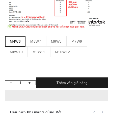
M4W6
M5W7
M6W8
M7W9
M8W10
M9W11
M10W12
Thêm vào giỏ hàng
Giảm số lượng
Tăng số lượng
Đẹp hơn khi mang cùng Vớ