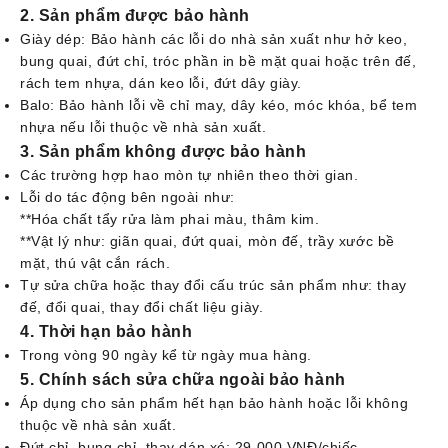
2. Sản phẩm được bảo hành
Giày dép: Bảo hành các lỗi do nhà sản xuất như hở keo,
bung quai, đứt chỉ, tróc phần in bề mặt quai hoặc trên đế,
rách tem nhựa, dán keo lỗi, đứt dây giày.
Balo: Bảo hành lỗi về chỉ may, dây kéo, móc khóa, bể tem
nhựa nếu lỗi thuộc về nhà sản xuất.
3. Sản phẩm không được bảo hành
Các trường hợp hao mòn tự nhiên theo thời gian.
Lỗi do tác động bên ngoài như:
**Hóa chất tẩy rửa làm phai màu, thâm kim.
**Vật lý như: giãn quai, đứt quai, mòn đế, trầy xước bề
mặt, thú vật cắn rách.
Tự sửa chữa hoặc thay đổi cấu trúc sản phẩm như: thay
đế, đổi quai, thay đổi chất liệu giày.
4. Thời hạn bảo hành
Trong vòng 90 ngày kể từ ngày mua hàng.
5. Chính sách sửa chữa ngoài bảo hành
Áp dụng cho sản phẩm hết hạn bảo hành hoặc lỗi không
thuộc về nhà sản xuất.
Đứt chỉ, bung chỉ, thay dán xé: 29.000 VNĐ/chiếc