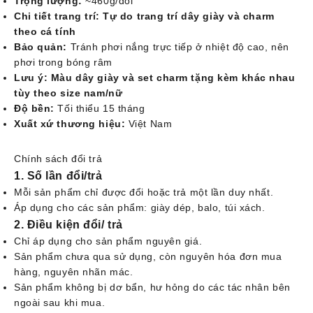
Trọng lượng:
~460g/đôi
Chi tiết trang trí:
Tự do trang trí dây giày và charm
theo cá tính
Bảo quản:
Tránh phơi nắng trực tiếp ở nhiệt độ cao, nên
phơi trong bóng râm
Lưu ý:
Màu dây giày và set charm tặng kèm khác nhau
tùy theo size nam/nữ
Độ bền:
Tối thiểu 15 tháng
Xuất xứ thương hiệu:
Việt Nam
Chính sách đổi trả
1. Số lần đổi/trả
Mỗi sản phẩm chỉ được đổi hoặc trả một lần duy nhất.
Áp dụng cho các sản phẩm: giày dép, balo, túi xách.
2. Điều kiện đổi/ trả
Chỉ áp dụng cho sản phẩm nguyên giá.
Sản phẩm chưa qua sử dụng, còn nguyên hóa đơn mua
hàng, nguyên nhãn mác.
Sản phẩm không bị dơ bẩn, hư hỏng do các tác nhân bên
ngoài sau khi mua.