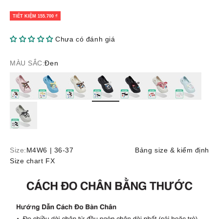
TIẾT KIỆM 155.700 ₫
Chưa có đánh giá
MÀU SẮC:
Đen
Hồng
Xanh dương
Trắng kem
Đen
Đen
Trắng kem
Xanh ngọc
Xám
Size:
M4W6 | 36-37
Bảng size & kiểm định
Size chart FX