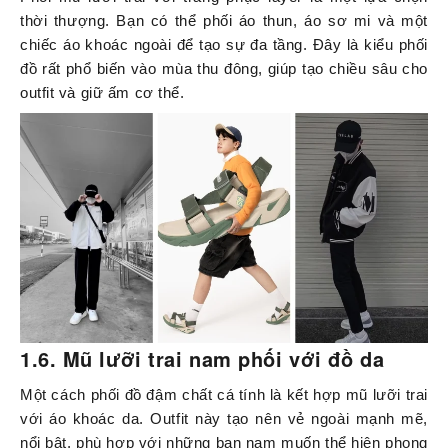
thời thượng. Bạn có thể phối áo thun, áo sơ mi và một
chiếc áo khoác ngoài để tạo sự đa tầng. Đây là kiểu phối
đồ rất phổ biến vào mùa thu đông, giúp tạo chiều sâu cho
outfit và giữ ấm cơ thể.
1.6. Mũ lưỡi trai nam phối với đồ da
Một cách phối đồ đậm chất cá tính là kết hợp mũ lưỡi trai
với áo khoác da. Outfit này tạo nên vẻ ngoài mạnh mẽ,
nổi bật, phù hợp với những bạn nam muốn thể hiện phong