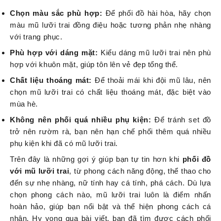
Chọn màu sắc phù hợp:
Để phối đồ hài hòa, hãy chọn
màu mũ lưỡi trai đồng điệu hoặc tương phản nhẹ nhàng
với trang phục.
Phù hợp với dáng mặt:
Kiểu dáng mũ lưỡi trai nên phù
hợp với khuôn mặt, giúp tôn lên vẻ đẹp tổng thể.
Chất liệu thoáng mát:
Để thoải mái khi đội mũ lâu, nên
chọn mũ lưỡi trai có chất liệu thoáng mát, đặc biệt vào
mùa hè.
Không nên phối quá nhiều phụ kiện:
Để tránh set đồ
trở nên rườm rà, bạn nên hạn chế phối thêm quá nhiều
phụ kiện khi đã có mũ lưỡi trai.
Trên đây là những gợi ý giúp bạn tự tin hơn khi
phối đồ
với mũ lưỡi trai
, từ phong cách năng động, thể thao cho
đến sự nhẹ nhàng, nữ tính hay cá tính, phá cách. Dù lựa
chọn phong cách nào, mũ lưỡi trai luôn là điểm nhấn
hoàn hảo, giúp bạn nổi bật và thể hiện phong cách cá
nhân. Hy vọng qua bài viết, bạn đã tìm được cách phối