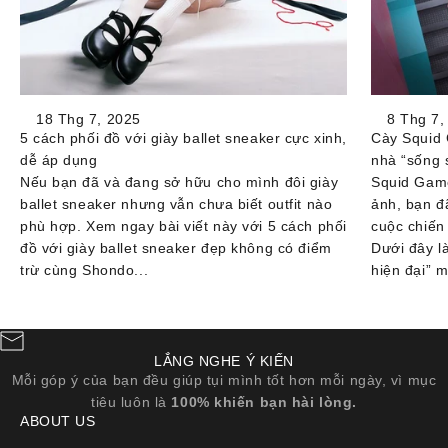
18 Thg 7, 2025
8 Thg 7,
5 cách phối đồ với giày ballet sneaker cực xinh,
Cày Squid 
dễ áp dụng
nhà “sống 
Nếu bạn đã và đang sở hữu cho mình đôi giày
Squid Game
ballet sneaker nhưng vẫn chưa biết outfit nào
ảnh, bạn đ
phù hợp. Xem ngay bài viết này với 5 cách phối
cuộc chiến
đồ với giày ballet sneaker đẹp không có điểm
Dưới đây l
trừ cùng Shondo...
hiện đại” m
LẮNG NGHE Ý KIẾN
Mỗi góp ý của bạn đều giúp tụi mình tốt hơn mỗi ngày, vì mục
tiêu luôn là
100% khiến bạn hài lòng.
ABOUT US