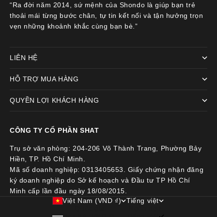
“Ra đời năm 2014, sứ mệnh của Shondo là giúp bạn trẻ
thoải mái từng bước chân, tự tin kết nối và tận hưởng trọn
vẹn những khoảnh khắc cùng bạn bè.”
LIÊN HỆ
HỖ TRỢ MUA HÀNG
QUYỀN LỢI KHÁCH HÀNG
CÔNG TY CỔ PHẦN SHAT
Trụ sở văn phòng: 204-206 Võ Thành Trang, Phường Bảy
Hiền, TP. Hồ Chí Minh.
Mã số doanh nghiệp: 0313405653. Giấy chứng nhận đăng
ký doanh nghiệp do Sở kế hoạch và Đầu tư TP Hồ Chí
Minh cấp lần đầu ngày 18/08/2015.
Việt Nam (VND ₫)
Tiếng việt
Quốc gia
Ngôn ngữ
Hoa Kỳ (VND ₫)
Tiếng việt