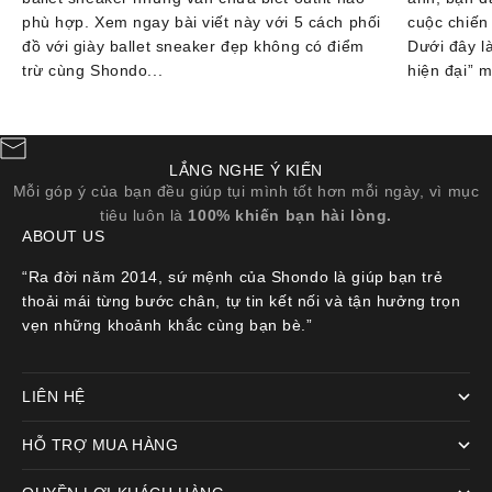
phù hợp. Xem ngay bài viết này với 5 cách phối
cuộc chiến
đồ với giày ballet sneaker đẹp không có điểm
Dưới đây l
trừ cùng Shondo...
hiện đại” m
LẮNG NGHE Ý KIẾN
Mỗi góp ý của bạn đều giúp tụi mình tốt hơn mỗi ngày, vì mục
tiêu luôn là
100% khiến bạn hài lòng.
ABOUT US
“Ra đời năm 2014, sứ mệnh của Shondo là giúp bạn trẻ
thoải mái từng bước chân, tự tin kết nối và tận hưởng trọn
vẹn những khoảnh khắc cùng bạn bè.”
LIÊN HỆ
HỖ TRỢ MUA HÀNG