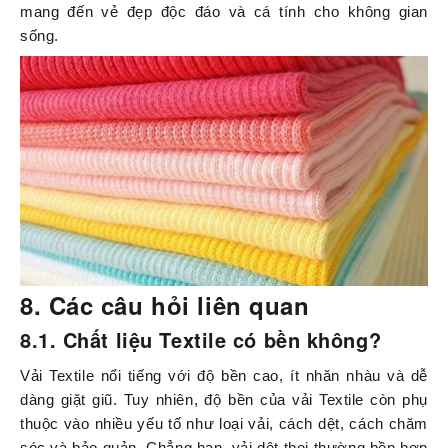
mang đến vẻ đẹp độc đáo và cá tính cho không gian
sống.
8. Các câu hỏi liên quan
8.1. Chất liệu Textile có bền không?
Vải Textile nổi tiếng với độ bền cao, ít nhăn nhàu và dễ
dàng giặt giũ. Tuy nhiên, độ bền của vải Textile còn phụ
thuộc vào nhiều yếu tố như loại vải, cách dệt, cách chăm
sóc và bảo quản. Chẳng hạn, vải dệt thoi thường bền hơn