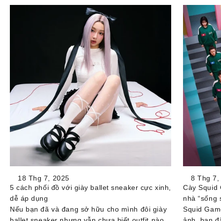
18 Thg 7, 2025
8 Thg 7,
5 cách phối đồ với giày ballet sneaker cực xinh,
Cày Squid 
dễ áp dụng
nhà “sống 
Nếu bạn đã và đang sở hữu cho mình đôi giày
Squid Game
ballet sneaker nhưng vẫn chưa biết outfit nào
ảnh, bạn đ