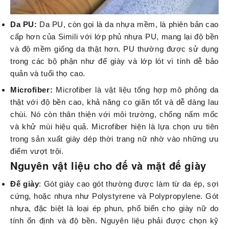
Da PU:
Da PU, còn gọi là da nhựa mềm, là phiên bản cao
cấp hơn của Simili với lớp phủ nhựa PU, mang lại độ bền
và độ mềm giống da thật hơn. PU thường được sử dụng
trong các bộ phận như đế giày và lớp lót vì tính dễ bảo
quản và tuổi thọ cao.
Microfiber:
Microfiber là vật liệu tổng hợp mô phỏng da
thật với độ bền cao, khả năng co giãn tốt và dễ dàng lau
chùi. Nó còn thân thiện với môi trường, chống nấm mốc
và khử mùi hiệu quả. Microfiber hiện là lựa chọn ưu tiên
trong sản xuất giày dép thời trang nữ nhờ vào những ưu
điểm vượt trội.
Nguyên vật liệu cho đế và mặt đế giày
Đế giày
: Gót giày cao gót thường được làm từ da ép, sợi
cứng, hoặc nhựa như Polystyrene và Polypropylene. Gót
nhựa, đặc biệt là loại ép phun, phổ biến cho giày nữ do
tính ổn định và độ bền. Nguyên liệu phải được chọn kỹ