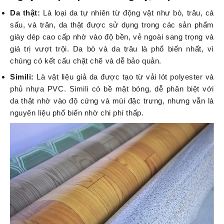
Da thật:
Là loại da tự nhiên từ động vật như bò, trâu, cá
sấu, và trăn, da thật được sử dụng trong các sản phẩm
giày dép cao cấp nhờ vào độ bền, vẻ ngoài sang trọng và
giá trị vượt trội. Da bò và da trâu là phổ biến nhất, vì
chúng có kết cấu chặt chẽ và dễ bảo quản.
Simili:
Là vật liệu giả da được tạo từ vải lót polyester và
phủ
nhựa PVC
. Simili có bề mặt bóng, dễ phân biệt với
da thật nhờ vào độ cứng và mùi đặc trưng, nhưng vẫn là
nguyên liệu phổ biến nhờ chi phí thấp.