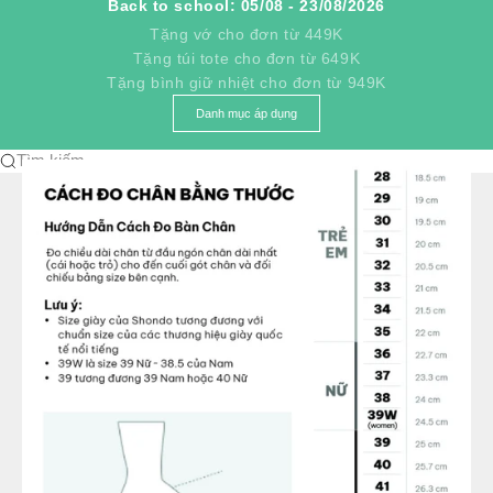
Back to school: 05/08 - 23/08/2026
Tặng vớ cho đơn từ 449K
Tặng túi tote cho đơn từ 649K
Tặng bình giữ nhiệt cho đơn từ 949K
Danh mục áp dụng
Tìm kiếm...