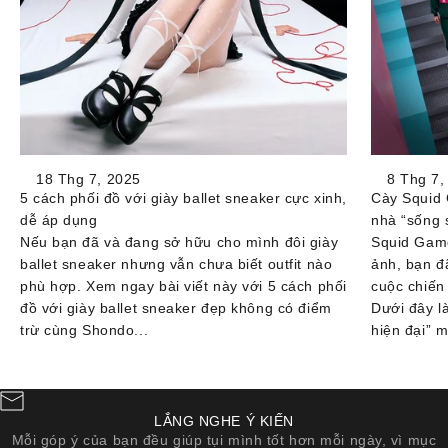
18 Thg 7, 2025
8 Thg 7,
5 cách phối đồ với giày ballet sneaker cực xinh,
Cày Squid 
dễ áp dụng
nhà “sống 
Nếu bạn đã và đang sở hữu cho mình đôi giày
Squid Game
ballet sneaker nhưng vẫn chưa biết outfit nào
ảnh, bạn đ
phù hợp. Xem ngay bài viết này với 5 cách phối
cuộc chiến
đồ với giày ballet sneaker đẹp không có điểm
Dưới đây l
trừ cùng Shondo...
hiện đại” m
LẮNG NGHE Ý KIẾN
Mỗi góp ý của bạn đều giúp tụi mình tốt hơn mỗi ngày, vì mục