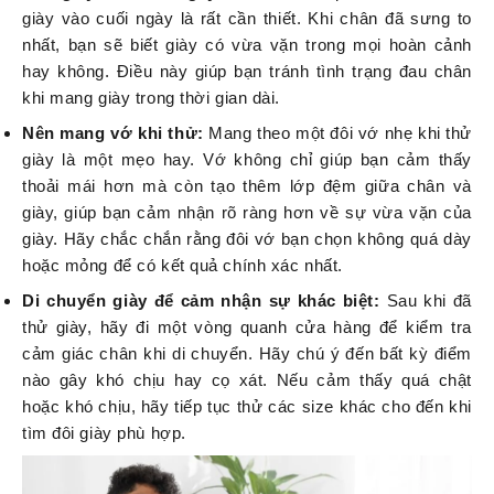
giày vào cuối ngày là rất cần thiết. Khi chân đã sưng to
nhất, bạn sẽ biết giày có vừa vặn trong mọi hoàn cảnh
hay không. Điều này giúp bạn tránh tình trạng đau chân
khi mang giày trong thời gian dài.
Nên mang vớ khi thử:
Mang theo một đôi vớ nhẹ khi thử
giày là một mẹo hay. Vớ không chỉ giúp bạn cảm thấy
thoải mái hơn mà còn tạo thêm lớp đệm giữa chân và
giày, giúp bạn cảm nhận rõ ràng hơn về sự vừa vặn của
giày. Hãy chắc chắn rằng đôi vớ bạn chọn không quá dày
hoặc mỏng để có kết quả chính xác nhất.
Di chuyển giày để cảm nhận sự khác biệt:
Sau khi đã
thử giày, hãy đi một vòng quanh cửa hàng để kiểm tra
cảm giác chân khi di chuyển. Hãy chú ý đến bất kỳ điểm
nào gây khó chịu hay cọ xát. Nếu cảm thấy quá chật
hoặc khó chịu, hãy tiếp tục thử các size khác cho đến khi
tìm đôi giày phù hợp.