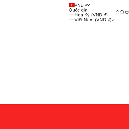
ệu giày dép thoải mái và xu
VND ₫
Quốc gia
Đăng 
Tìm
G
Hoa Kỳ (VND ₫)
Việt Nam (VND ₫)