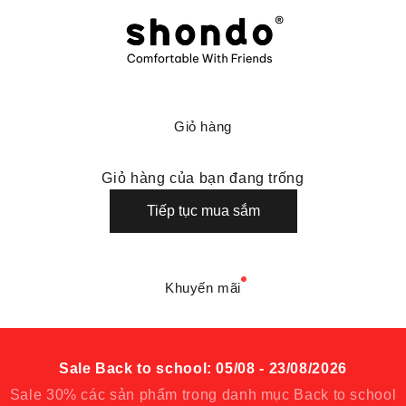
Shondo là thương hi
Giỏ hàng
Giỏ hàng của bạn đang trống
Tiếp tục mua sắm
Khuyến mãi
Sale Back to school: 05/08 - 23/08/2026
Sale 30% các sản phẩm trong danh mục Back to school