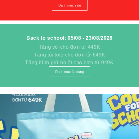
Danh mục sale
Back to school: 05/08 - 23/08/2026
Tặng vớ cho đơn từ 449K
Tặng túi tote cho đơn từ 649K
Tặng bình giữ nhiệt cho đơn từ 949K
Danh mục áp dụng