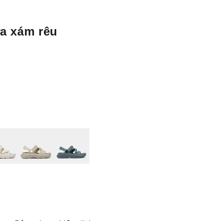
a xám rêu
g kem
Be
Xanh xám