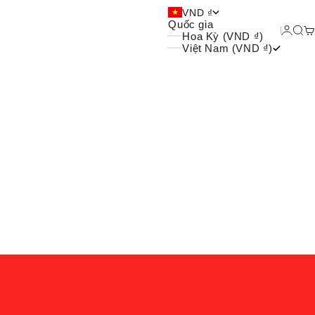
 và xu hướng của giới trẻ
VND ₫
Quốc gia
Đăng 
Tìm
G
Hoa Kỳ (VND ₫)
Việt Nam (VND ₫)