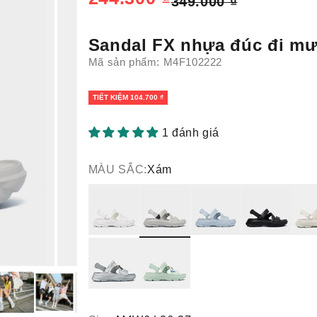
Giá thông thường
349.000 ₫
Sandal FX nhựa đúc đi mư
Mã sản phẩm: M4F102222
TIẾT KIỆM 104.700 ₫
1 đánh giá
MÀU SẮC:
Xám
Trắng
Xám
Xanh trời
Đen
Trắn
Metallic
Xanh mint