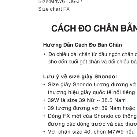
Size:
M4W6 | 36-37
Size chart FX