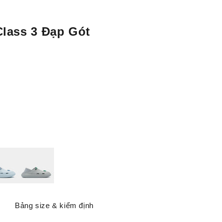
lass 3 Đạp Gót
 trời
Xám
Bảng size & kiểm định