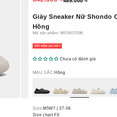
Giá thông thường
489.000 ₫
Giày Sneaker Nữ Shondo C
Hồng
Mã sản phẩm: M5SN37090
TIẾT KIỆM 146.700 ₫
Chưa có đánh giá
MÀU SẮC:
Hồng
Đen
Be
Hồng
Trắng
Xanh
Size:
M5W7 | 37-38
Size chart FX