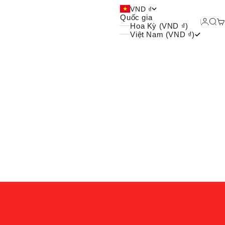
 và xu hướng của giới trẻ
VND ₫
Quốc gia
Đăng 
Tìm
G
Hoa Kỳ (VND ₫)
Việt Nam (VND ₫)