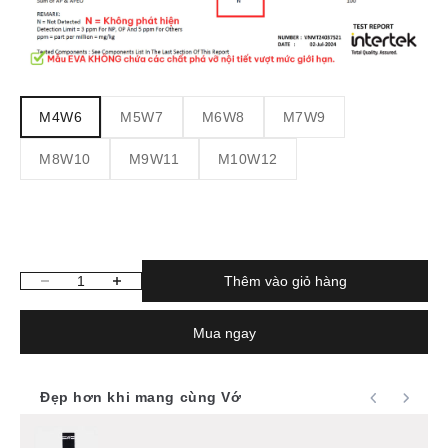
M4W6
M5W7
M6W8
M7W9
M8W10
M9W11
M10W12
Thêm vào giỏ hàng
Giảm số lượng
Tăng số lượng
Mua ngay
Đẹp hơn khi mang cùng Vớ
Use the Previous and Next buttons to navigate through product