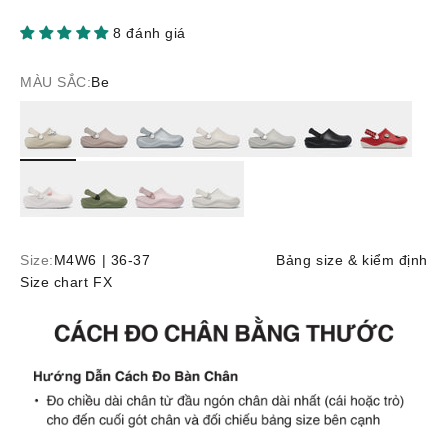
8 đánh giá
MÀU SẮC:
Be
Be
Hồng be
Metallic
Trắng
Xám
Đen
Đỏ
Trắng
Xanh rêu
Hồng
Trắng
Size:
M4W6 | 36-37
Bảng size & kiểm định
Size chart FX