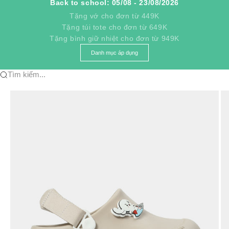
Back to school: 05/08 - 23/08/2026
Tặng vớ cho đơn từ 449K
Tặng túi tote cho đơn từ 649K
Tặng bình giữ nhiệt cho đơn từ 949K
Danh mục áp dụng
Tìm kiếm...