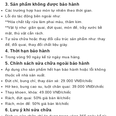
3. Sản phẩm không được bảo hành
Các trường hợp hao mòn tự nhiên theo thời gian.
Lỗi do tác động bên ngoài như:
**Hóa chất tẩy rửa làm phai màu, thâm kim.
**Vật lý như: giãn quai, đứt quai, mòn đế, trầy xước bề
mặt, thú vật cắn rách.
Tự sửa chữa hoặc thay đổi cấu trúc sản phẩm như: thay
đế, đổi quai, thay đổi chất liệu giày.
4. Thời hạn bảo hành
Trong vòng 90 ngày kể từ ngày mua hàng.
5. Chính sách sửa chữa ngoài bảo hành
Áp dụng cho sản phẩm hết hạn bảo hành hoặc lỗi không
thuộc về nhà sản xuất.
Đứt chỉ, bung chỉ, thay dán xé: 29.000 VNĐ/chiếc
Hở keo, bung cao su, tuột chân quai: 39.000 VNĐ/chiếc
Thay khoen, khóa: 49.000 VNĐ/chiếc
Rách, đứt quai: 50% giá bán lẻ/chiếc
Rách, mòn đế: 50% giá bán lẻ/chiếc
6. Lưu ý khi sửa chữa
Dịch vụ sửa chữa chỉ áp dụng trong vòng 365 ngày kể từ