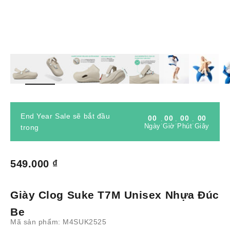
Phóng
End Year Sale sẽ bắt đầu
00
00
00
00
:
:
:
Ngày
Giờ
Phút
Giây
trong
Giá bán
549.000 ₫
Giày Clog Suke T7M Unisex Nhựa Đúc
Be
Mã sản phẩm: M4SUK2525