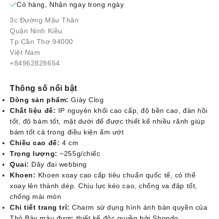
Có hàng, Nhận ngay trong ngày
3c Đường Mậu Thân
Quận Ninh Kiều
Tp.Cần Thơ 94000
Việt Nam
+84962828654
Thông số nổi bật
Dòng sản phẩm:
Giày Clog
Chất liệu đế:
IP nguyên khối cao cấp, độ bền cao, đàn hồi
tốt, độ bám tốt, mặt dưới đế được thiết kế nhiều rãnh giúp
bám tốt cả trong điều kiện ẩm ướt
Chiều cao đế:
4 cm
Trọng lượng:
~255g/chiếc
Quai:
Dây đai webbing
Khoen:
Khoen xoay cao cấp tiêu chuẩn quốc tế, có thể
xoay lên thành dép. Chịu lực kéo cao, chống va đập tốt,
chống mài mòn
Chi tiết trang trí:
Charm sử dụng hình ảnh bản quyền của
Thỏ Bảy màu được thiết kế độc quyền bởi Shondo